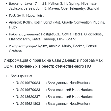
Backend:
Java 17 — 21, Python 3.11, Spring, Hibernate,
Jackson, Jersey, Junit 5, Maven, OpenTelemetry, Skaffold
IOS:
Swift, Ruby, Tuist
Android:
Kotlin, Kotlin Script (kts), Gradle Convention Plugins,
Ruby
Работа с данными:
PostgreSQL, Scylla, Redis, ClickHouse,
Elasticsearch, Kafka, Hadoop, Flink, Spark
Инфраструктура:
Nginx, Ansible, MinIo, Docker, Consul,
Grafana
Информация о правах на базы данных и программах
ЭВМ, включенных в реестр отечественного ПО
Базы данных
№ 2019670024 — «База данных HeadHunter»
№ 2019670023 — «База вакансий HeadHunter»
№ 2018620237 — «База вакансий HeadHunter»
№ 2015621803 — «База данных HeadHunter»